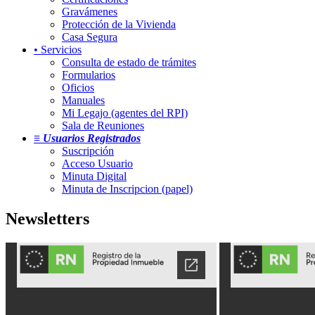
Gravámenes
Protección de la Vivienda
Casa Segura
• Servicios
Consulta de estado de trámites
Formularios
Oficios
Manuales
Mi Legajo (agentes del RPI)
Sala de Reuniones
≡ Usuarios Registrados
Suscripción
Acceso Usuario
Minuta Digital
Minuta de Inscripcion (papel)
Newsletters